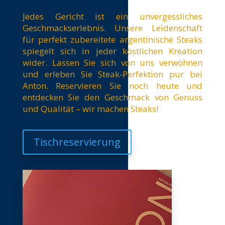
Jedes Gericht ist ein unvergessliches
Geschmackserlebnis. Unsere Leidenschaft
für perfekt zubereitete argentinische Steaks
spiegelt sich in jeder köstlichen Kreation
wider. Lassen Sie sich von uns verwöhnen
und erleben Sie Steak-Perfektion pur bei
Anton. Reservieren Sie noch heute und
entdecken Sie den Geschmack von Genuss
und Qualität – wir machen Steaks!
Tischreservierung